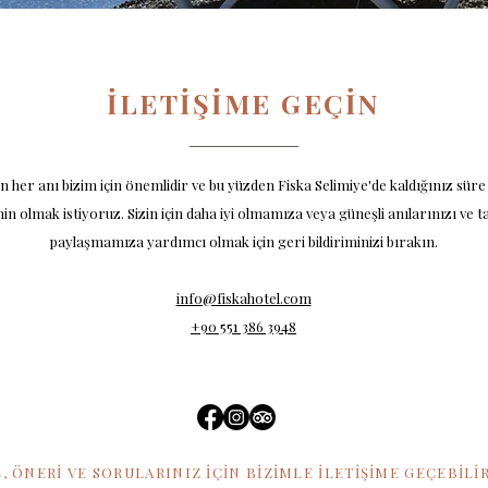
İLETİŞİME GEÇİN
 her anı bizim için önemlidir ve bu yüzden Fiska Selimiye'de kaldığınız sür
in olmak istiyoruz. Sizin için daha iyi olmamıza veya güneşli anılarınızı ve ta
paylaşmamıza yardımcı olmak için geri bildiriminizi bırakın.
info@fiskahotel.com
+90 551 386 3948
, ÖNERİ VE SORULARINIZ İÇİN BİZİMLE İLETİŞİME GEÇEBİLİR