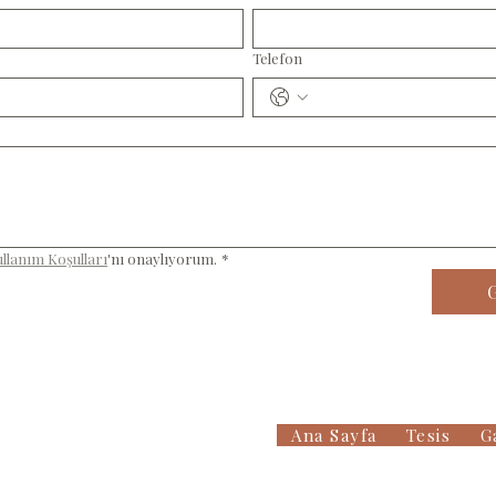
Telefon
Kullanım Koşulları
'nı onaylıyorum.
*
miye
Ana Sayfa
Tesis
G