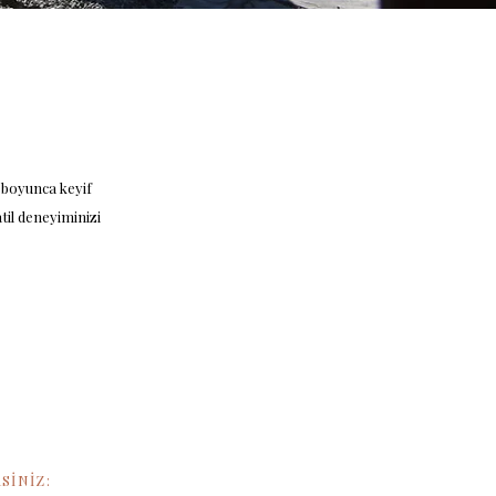
e boyunca keyif
til deneyiminizi
SİNİZ: