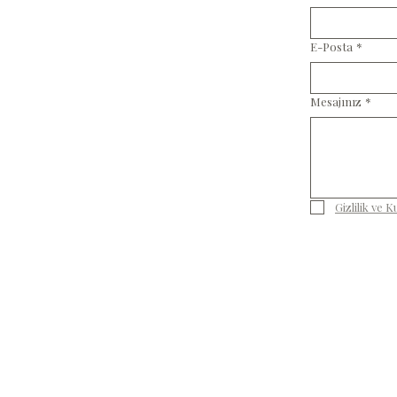
E-Posta
*
Mesajınız
*
Gizlilik ve 
Fiska Seli